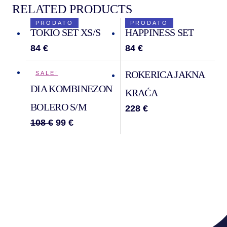
RELATED PRODUCTS
PRODATO
PRODATO
PRODATO
PRODATO
TOKIO SET XS/S
HAPPINESS SET
84
€
84
€
ROKERICA JAKNA
SALE!
DIA KOMBINEZON
KRAĆA
BOLERO S/M
228
€
108
€
99
€