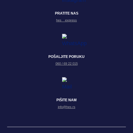
PRATITE NAS
hes__express
POŠALJITE PORUKU
060 / 69 22 015
PIŠITE NAM
info@hes.rs