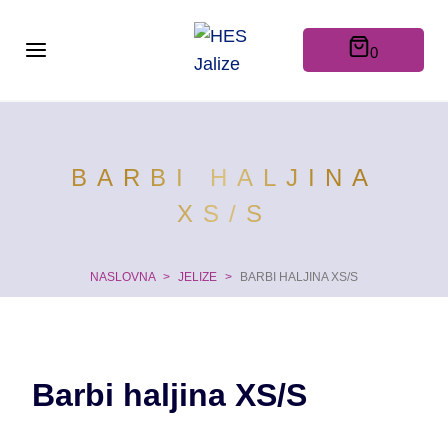
Skip
to
0
content
BARBI HALJINA
XS/S
NASLOVNA
>
JELIZE
>
BARBI HALJINA XS/S
Barbi haljina XS/S