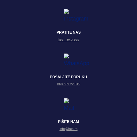
PRATITE NAS
hes__express
POŠALJITE PORUKU
060 / 69 22 015
PIŠITE NAM
info@hes.rs