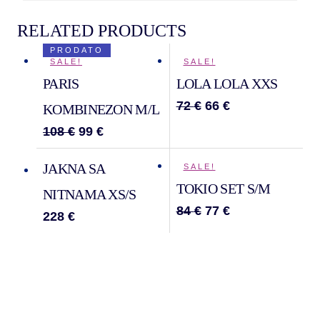
RELATED PRODUCTS
PRODATO
SALE!
SALE!
PARIS
LOLA LOLA XXS
72
€
66
€
KOMBINEZON M/L
108
€
99
€
JAKNA SA
SALE!
TOKIO SET S/M
NITNAMA XS/S
84
€
77
€
228
€