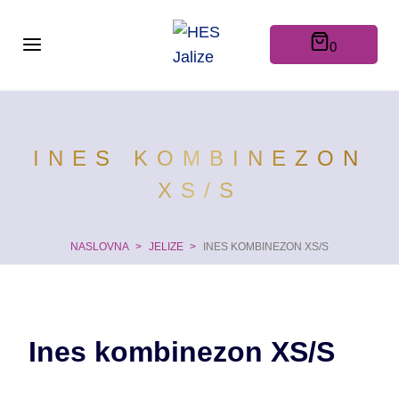
Skip
to
0
content
INES KOMBINEZON
XS/S
NASLOVNA
>
JELIZE
>
INES KOMBINEZON XS/S
Ines kombinezon XS/S