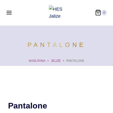
Skip
to
0
content
PANTALONE
NASLOVNA
>
JELIZE
>
PANTALONE
Pantalone