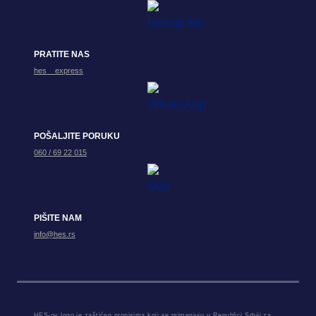
PRATITE NAS
hes__express
POŠALJITE PORUKU
060 / 69 22 015
PIŠITE NAM
info@hes.rs
HES-ov logo je zaštićen propisima koji se primenjuju u Republici Srbiji za