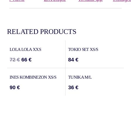
RELATED PRODUCTS
PRODATO
SALE!
LOLA LOLA XXS
TOKIO SET XS/S
72
€
66
€
84
€
PRODATO
PRODATO
INES KOMBINEZON XS/S
TUNIKA M/L
90
€
36
€