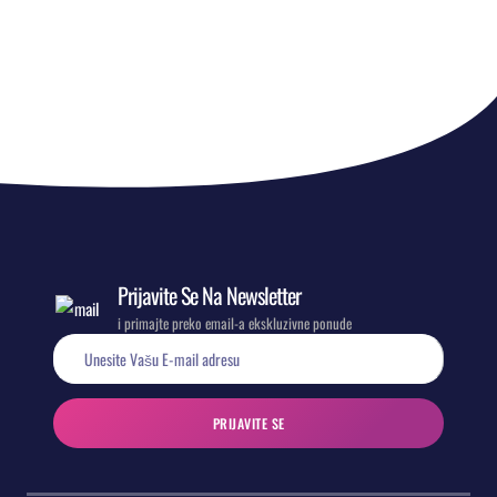
Prijavite Se Na Newsletter
i primajte preko email-a ekskluzivne ponude