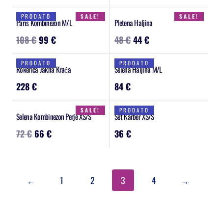
PRODATO
SALE!
SALE!
Paris Kombinezon M/L
Pletena Haljina
108
€
99
€
48
€
44
€
PRODATO
PRODATO
Rokerica Jakna Kraća
Selena Haljina M/L
228
€
84
€
PRODATO
SALE!
Selena Kombinezon Perje XS/S
Set Karber XS/S
72
€
66
€
36
€
←
1
2
3
4
→