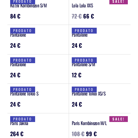
PRODATO
SALE!
Kožni Kombinezon S/M
Lola Lola XXS
84
€
72
€
66
€
PRODATO
PRODATO
Pantalone
Pantalone
24
€
24
€
PRODATO
PRODATO
Pantalone
Pantalone S/M
24
€
12
€
PRODATO
PRODATO
Pantalone Tokio S
Pantalone Tokio XS/S
24
€
24
€
PRODATO
SALE!
Paris Jakna
Paris Kombinezon M/L
264
€
108
€
99
€