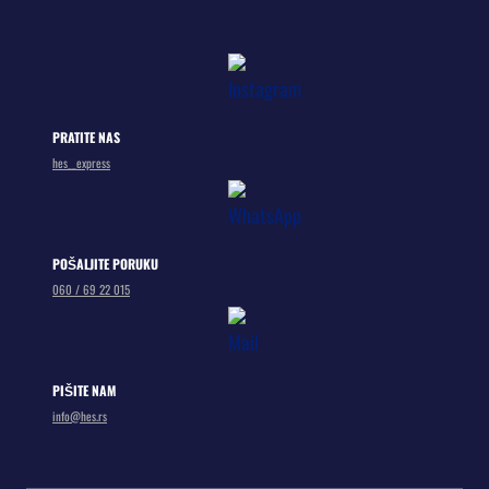
PRATITE NAS
hes__express
POŠALJITE PORUKU
060 / 69 22 015
PIŠITE NAM
info@hes.rs